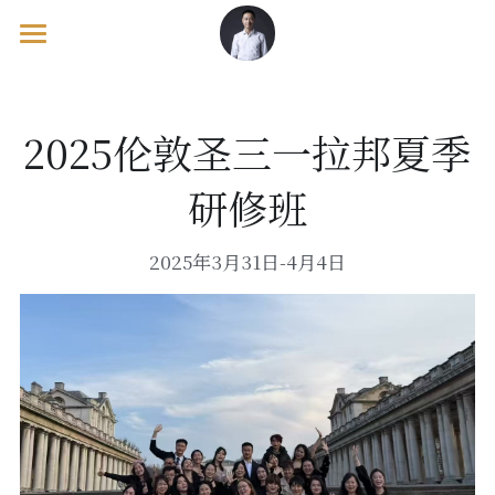
欢迎页/Welcome
出版物/Publications
2025伦敦圣三一拉邦夏季
工作坊/Workshops
教学理论/Pedagogy Books
研修班
钢琴教材/Piano Tutor Books
音乐会/Concerts
马克·坦纳/Mark Tanner
2025年3月31日-4月4日
考级辅导/Exam Supplements
英格 / Inge & 基里尔 / Kirill
海外游/Overseas Course
佩内洛普·罗斯凯尔/Penelope Roskell
美国/United States
宝拉·德雷尔/Paula Dreyer
英国/United Kingdom
卢辛达·麦克沃斯/Lucinda MackWorth
欧洲/European Continental
澳大利亚/Australia