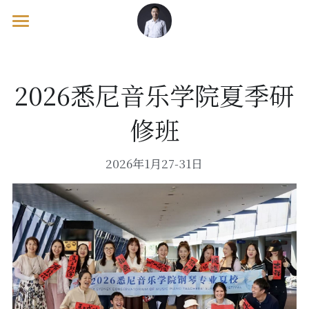
欢迎页/Welcome
出版物/Publications
2026悉尼音乐学院夏季研
工作坊/Workshops
教学理论/Pedagogy Books
修班
钢琴教材/Piano Tutor Books
音乐会/Concerts
马克·坦纳/Mark Tanner
2026年1月27-31日
考级辅导/Exam Supplements
英格 / Inge & 基里尔 / Kirill
海外游/Overseas Course
佩内洛普·罗斯凯尔/Penelope Roskell
美国/United States
宝拉·德雷尔/Paula Dreyer
英国/United Kingdom
卢辛达·麦克沃斯/Lucinda MackWorth
欧洲/European Continental
澳大利亚/Australia