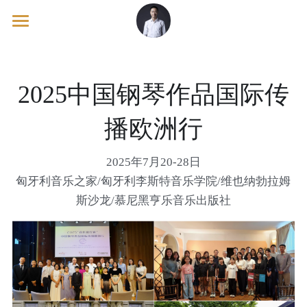
欢迎页/Welcome
出版物/Publications
2025中国钢琴作品国际传
工作坊/Workshops
教学理论/Pedagogy Books
播欧洲行
钢琴教材/Piano Tutor Books
音乐会/Concerts
马克·坦纳/Mark Tanner
2025年7月20-28日
考级辅导/Exam Supplements
英格 / Inge & 基里尔 / Kirill
海外游/Overseas Course
匈牙利音乐之家/
匈牙利李斯特音乐学院/维也纳勃拉姆
斯沙龙/
慕尼黑亨乐音乐出版社
佩内洛普·罗斯凯尔/Penelope Roskell
美国/United States
宝拉·德雷尔/Paula Dreyer
英国/United Kingdom
卢辛达·麦克沃斯/Lucinda MackWorth
欧洲/European Continental
澳大利亚/Australia