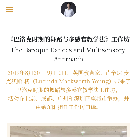
欢迎页/Welcome
出版物/Publications
《巴洛克时期的舞蹈与多感官教学法》工作坊
The Baroque Dances and Multisensory 
工作坊/Workshops
教学理论/Pedagogy Books
Approach
钢琴教材/Piano Tutor Books
音乐会/Concerts
马克·坦纳/Mark Tanner
2019年8月30日-9月10日，英国教育家、卢辛达·麦
考级辅导/Exam Supplements
英格 / Inge & 基里尔 / Kirill
海外游/Overseas Course
克沃斯-杨（Lucinda Mackworth-Young）带来了
巴洛克时期的舞蹈与多感官教学法工作坊，
佩内洛普·罗斯凯尔/Penelope Roskell
美国/United States
活动在北京、成都、广州和深圳四座城市举办，并
宝拉·德雷尔/Paula Dreyer
英国/United Kingdom
由
余东阳担任工作坊口译。
卢辛达·麦克沃斯/Lucinda MackWorth
欧洲/European Continental
澳大利亚/Australia