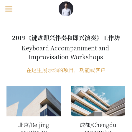
欢迎页/Welcome
出版物/Publications
2019《
键盘即兴伴奏和即兴演奏
》工作坊
Keyboard Accompaniment and 
工作坊/Workshops
教学理论/Pedagogy Books
Improvisation Workshops
钢琴教材/Piano Tutor Books
音乐会/Concerts
马克·坦纳/Mark Tanner
在这里展示你的项目，功能或客户
考级辅导/Exam Supplements
英格 / Inge & 基里尔 / Kirill
海外游/Overseas Course
佩内洛普·罗斯凯尔/Penelope Roskell
美国/United States
宝拉·德雷尔/Paula Dreyer
英国/United Kingdom
卢辛达·麦克沃斯/Lucinda MackWorth
欧洲/European Continental
北京/Beijing
成都/Chengdu
澳大利亚/Australia